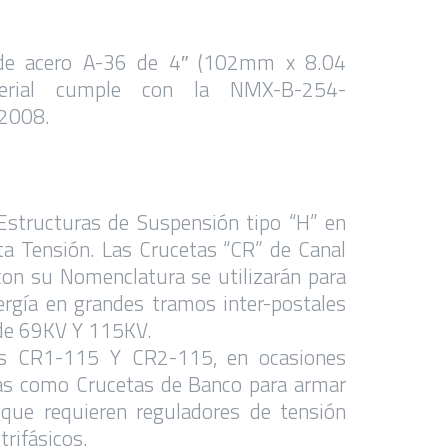
de acero A-36 de 4″ (102mm x 8.04
erial cumple con la NMX-B-254-
2008.
Estructuras de Suspensión tipo “H” en
ta Tensión. Las Crucetas “CR” de Canal
con su Nomenclatura se utilizarán para
ergía en grandes tramos inter-postales
 de 69KV Y 115KV.
as CR1-115 Y CR2-115, en ocasiones
das como Crucetas de Banco para armar
 que requieren reguladores de tensión
trifásicos.