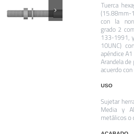
Tuerca hex
(15.88mm-1
con la nor
grado 2 co
133-1991, y
10UNC) co
apéndice A1
Arandela de 
acuerdo con
USO
Sujetar herr
Media y Al
metálicos o 
ACABADO